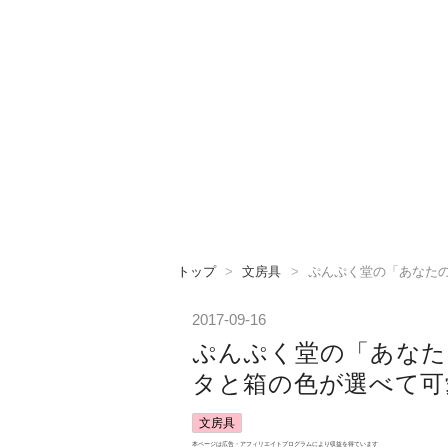
トップ
>
文房具
>
ぷんぷく堂の「あなた
2017
-
09
-
16
ぷんぷく堂の「あなた
タと箱の色が選べて可
文房具
本ページは広告・アフィリエイトプログラムにより収益を得ています