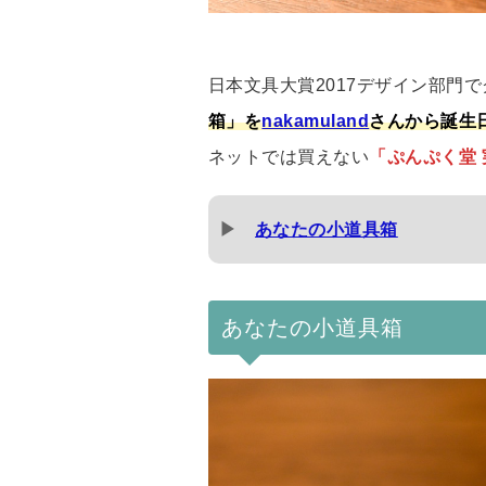
日本文具大賞2017デザイン部門
箱」を
nakamuland
さんから誕生
ネットでは買えない
「ぷんぷく堂
▶
あなたの小道具箱
あなたの小道具箱